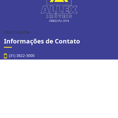
CRECI: PJ-3774
Informações de Contato
(31) 3822-3000
contato@alleximoveis.com.br
Allex Imóveis
Rua Itajubá, n° 40, Centro
Ipatinga - Minas Gerais
CEP: 35160-035