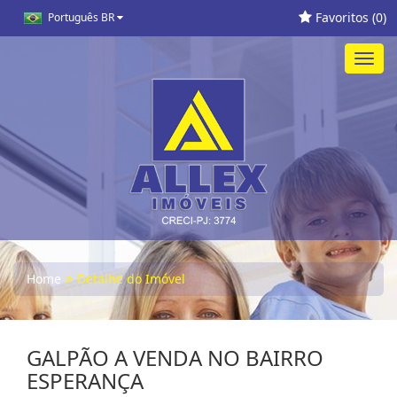
Favoritos (
0
)
Português BR
Toggl
navig
Home
Detalhe do Imóvel
GALPÃO A VENDA NO BAIRRO
ESPERANÇA