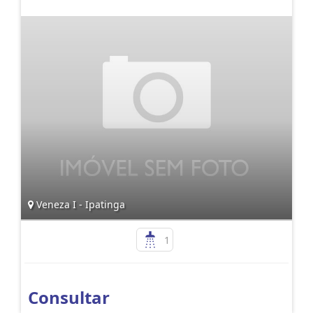
Veneza I - Ipatinga
1
Consultar