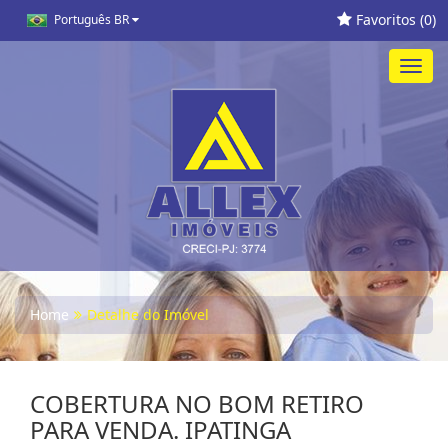
Favoritos (
0
)
Português BR
Toggl
navig
Home
Detalhe do Imóvel
COBERTURA NO BOM RETIRO
PARA VENDA. IPATINGA