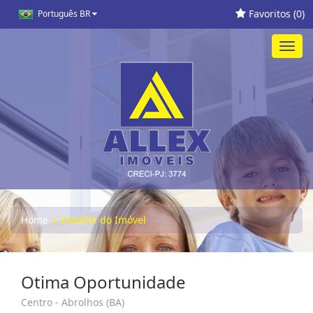
Favoritos (
0
)
Português BR
Toggl
navig
Home
Detalhe do Imóvel
Otima Oportunidade
Centro - Abrolhos (BA)