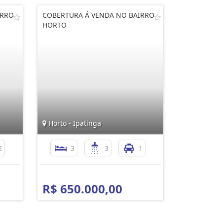
IRRO
COBERTURA Á VENDA NO BAIRRO
HORTO
Horto - Ipatinga
2
3
3
1
R$ 650.000,00