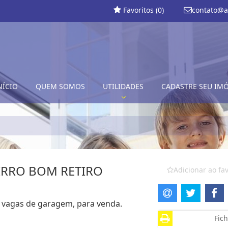
Favoritos (
0
)
contato@a
NÍCIO
QUEM SOMOS
UTILIDADES
CADASTRE SEU IM
IRRO BOM RETIRO
Adicionar ao fav
 2 vagas de garagem, para venda.
Fich