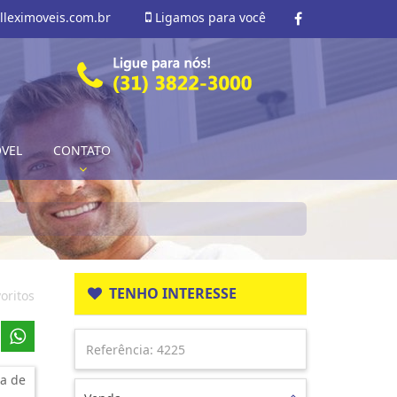
lleximoveis.com.br
Ligamos para você
ÓVEL
CONTATO
TENHO INTERESSE
oritos
a de