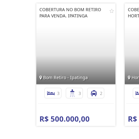
COBERTURA NO BOM RETIRO
COBE
PARA VENDA. IPATINGA
HORT
Bom Retiro - Ipatinga
Hort
3
3
2
R$ 500.000,00
R$