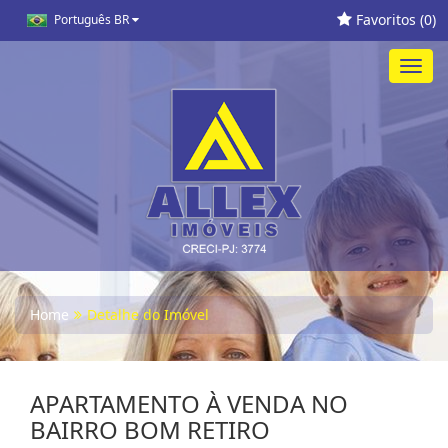
Favoritos (
0
)
Português BR
Toggl
navig
Home
Detalhe do Imóvel
APARTAMENTO À VENDA NO
BAIRRO BOM RETIRO