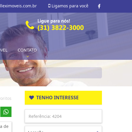
lleximoveis.com.br
Ligamos para você
ÓVEL
CONTATO
TENHO INTERESSE
oritos
a de