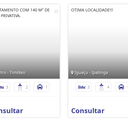
TAMENTO COM 140 M² DE
OTIMA LOCALIDADE!!!
 PRIVATIVA.
tro - Timóteo
Iguaçu - Ipatinga
3
2
1
3
4
nsultar
Consultar