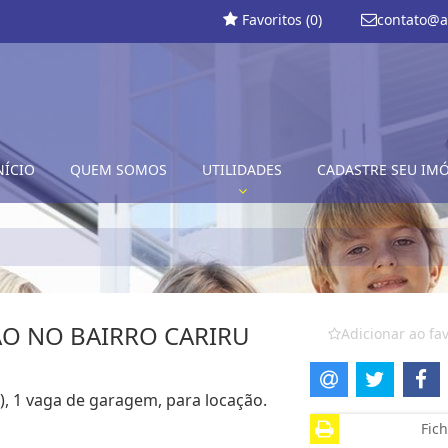
Favoritos (
0
)
contato@a
NÍCIO
QUEM SOMOS
UTILIDADES
CADASTRE SEU IM
O NO BAIRRO CARIRU
Adicionar ao fav
), 1 vaga de garagem, para locação.
Fich