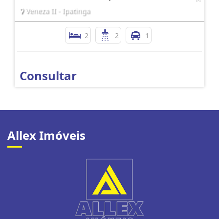
Veneza II - Ipatinga
2
2
1
Consultar
Allex Imóveis