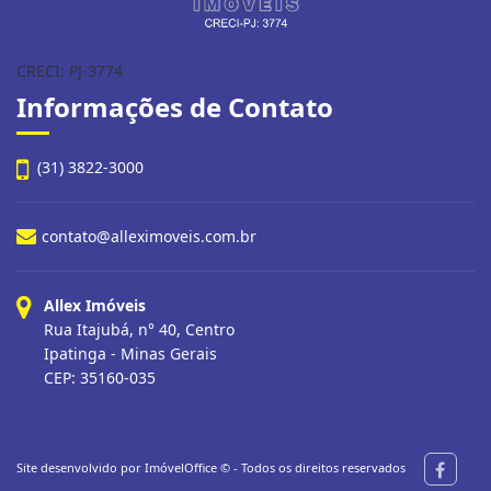
CRECI: PJ-3774
Informações de Contato
(31) 3822-3000
contato@alleximoveis.com.br
Allex Imóveis
Rua Itajubá, n° 40, Centro
Ipatinga - Minas Gerais
CEP: 35160-035
Site desenvolvido por
ImóvelOffice
© - Todos os direitos reservados