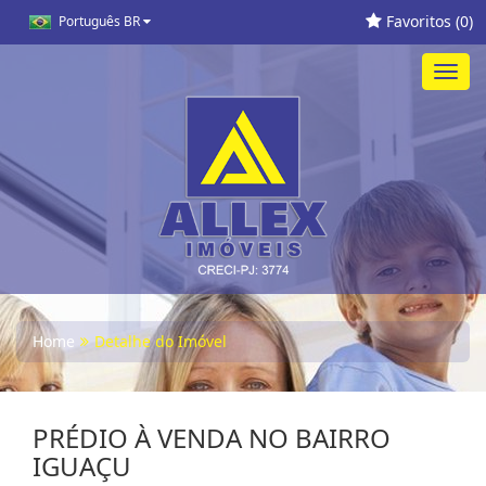
Favoritos (
0
)
Português BR
Toggl
navig
Home
Detalhe do Imóvel
PRÉDIO À VENDA NO BAIRRO
IGUAÇU