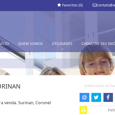
Favoritos (
0
)
contato@a
NÍCIO
QUEM SOMOS
UTILIDADES
CADASTRE SEU IM
URINAN
Adicionar ao fav
ra venda. Surinan, Coronel
Fich