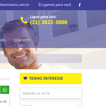
lleximoveis.com.br
Ligamos para você
ÓVEL
CONTATO
TENHO INTERESSE
oritos
a de