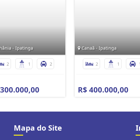
hânia - Ipatinga
Canaã - Ipatinga
2
1
2
2
1
 300.000,00
R$ 400.000,00
Mapa do Site
I