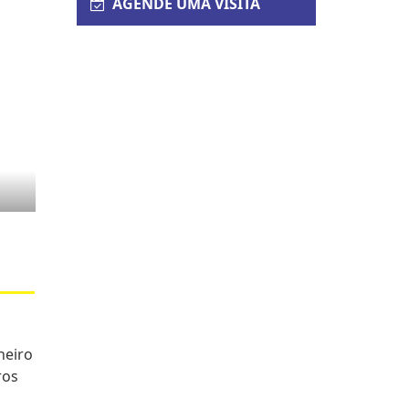
AGENDE UMA VISITA
heiro
ros