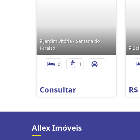
Jardim Vitória - Santana do
Paraíso
Bet
2
1
1
Consultar
R$
Allex Imóveis