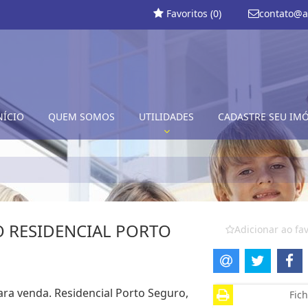
Favoritos (
0
)
contato@a
NÍCIO
QUEM SOMOS
UTILIDADES
CADASTRE SEU IM
O RESIDENCIAL PORTO
Adicionar ao fav
ara venda. Residencial Porto Seguro,
Fich