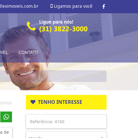
lleximoveis.com.br
Ligamos para você
ÓVEL
CONTATO
TENHO INTERESSE
oritos
a de