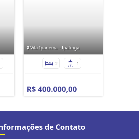
Vila Ipanema - Ipatinga
1
2
1
R$ 400.000,00
nformações de Contato