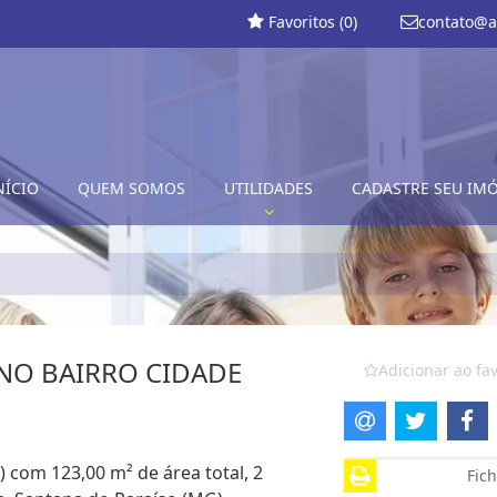
Favoritos (
0
)
contato@a
NÍCIO
QUEM SOMOS
UTILIDADES
CADASTRE SEU IM
NO BAIRRO CIDADE
Adicionar ao fav
) com 123,00 m² de área total, 2
Fich