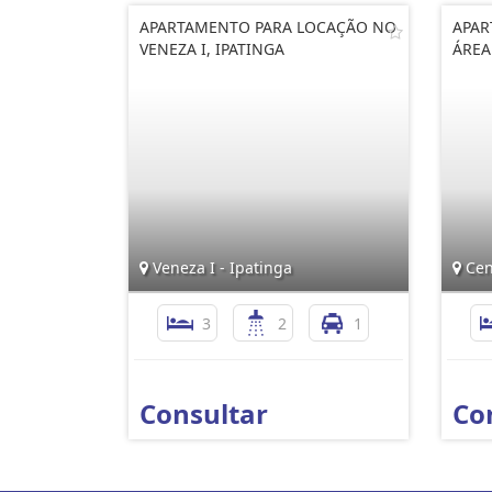
APARTAMENTO PARA LOCAÇÃO NO
APAR
VENEZA I, IPATINGA
ÁREA
Veneza I - Ipatinga
Cen
3
2
1
Consultar
Co