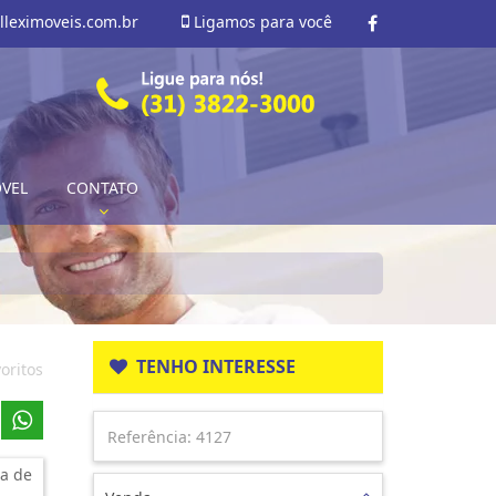
lleximoveis.com.br
Ligamos para você
ÓVEL
CONTATO
TENHO INTERESSE
oritos
a de