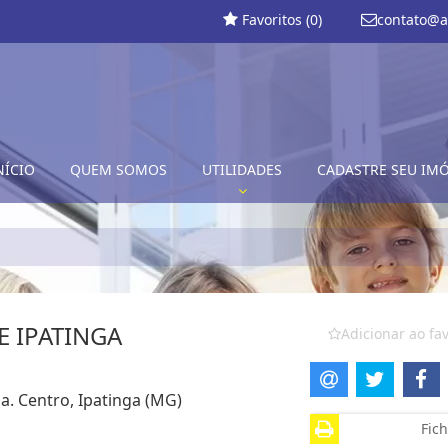
Favoritos (
0
)
contato@a
NÍCIO
QUEM SOMOS
UTILIDADES
CADASTRE SEU IM
E IPATINGA
Adicionar ao fav
a. Centro, Ipatinga (MG)
Fich