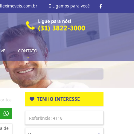
lleximoveis.com.br
Ligamos para você
ÓVEL
CONTATO
TENHO INTERESSE
oritos
a de