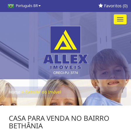
Favoritos (
0
)
Português BR
Toggl
navig
Home
Detalhe do Imóvel
CASA PARA VENDA NO BAIRRO
BETHÂNIA