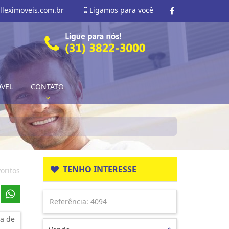
lleximoveis.com.br
Ligamos para você
ÓVEL
CONTATO
TENHO INTERESSE
oritos
a de