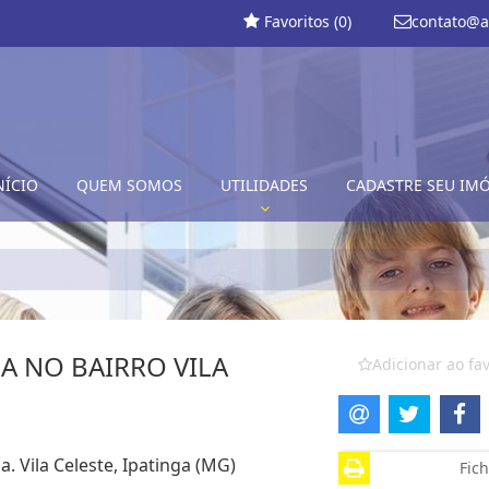
Favoritos (
0
)
contato@a
NÍCIO
QUEM SOMOS
UTILIDADES
CADASTRE SEU IM
A NO BAIRRO VILA
Adicionar ao fav
. Vila Celeste, Ipatinga (MG)
Fich