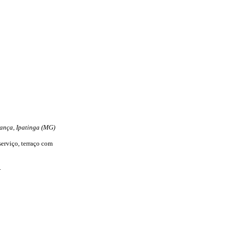
rança, Ipatinga (MG)
serviço, terraço com
.