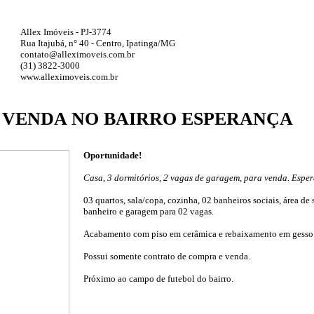
Allex Imóveis - PJ-3774
Rua Itajubá, n° 40 - Centro, Ipatinga/MG
contato@alleximoveis.com.br
(31) 3822-3000
www.alleximoveis.com.br
 VENDA NO BAIRRO ESPERANÇA
Oportunidade!
Casa, 3 dormitórios, 2 vagas de garagem, para venda. Espe
03 quartos, sala/copa, cozinha, 02 banheiros sociais, área de 
banheiro e garagem para 02 vagas.
Acabamento com piso em cerâmica e rebaixamento em gesso
Possui somente contrato de compra e venda.
Próximo ao campo de futebol do bairro.