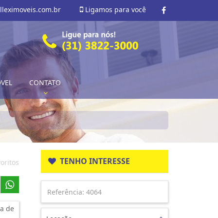
lleximoveis.com.br
Ligamos para você
ÓVEL
CONTATO
TENHO INTERESSE
oritos
a de