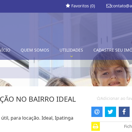
Favoritos (
0
)
contato@a
NÍCIO
QUEM SOMOS
UTILIDADES
CADASTRE SEU IM
ÇÃO NO BAIRRO IDEAL
Adicionar ao fav
til, para locação. Ideal, Ipatinga
Fich