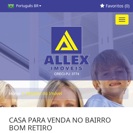
Favoritos (
0
)
Português BR
Toggl
navig
Home
Detalhe do Imóvel
CASA PARA VENDA NO BAIRRO
BOM RETIRO