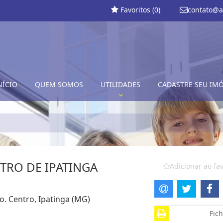
Favoritos (
0
)
contato@a
NÍCIO
QUEM SOMOS
UTILIDADES
CADASTRE SEU IM
TRO DE IPATINGA
Adicionar ao fav
ão. Centro, Ipatinga (MG)
Fich