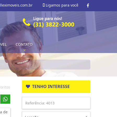
lleximoveis.com.br
Ligamos para você
ÓVEL
CONTATO
TENHO INTERESSE
oritos
a de