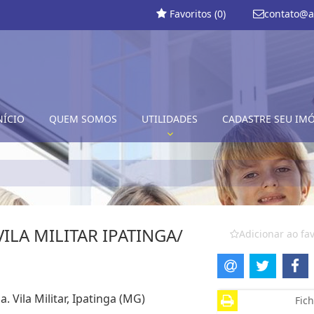
Favoritos (
0
)
contato@a
NÍCIO
QUEM SOMOS
UTILIDADES
CADASTRE SEU IM
ILA MILITAR IPATINGA/
Adicionar ao fav
. Vila Militar, Ipatinga (MG)
Fich