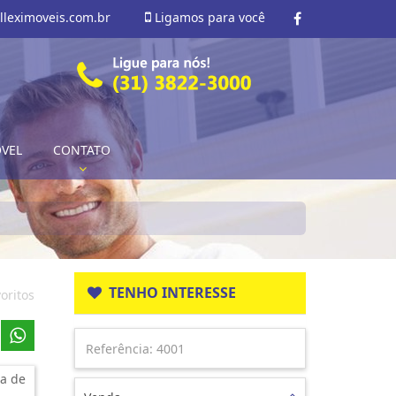
lleximoveis.com.br
Ligamos para você
ÓVEL
CONTATO
TENHO INTERESSE
oritos
a de