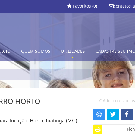
Favoritos (
0
)
contato@a
NÍCIO
QUEM SOMOS
UTILIDADES
CADASTRE SEU IM
IRRO HORTO
Adicionar ao fav
para locação. Horto, Ipatinga (MG)
Fich