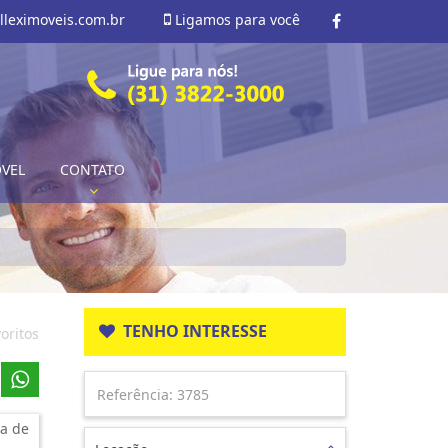
lleximoveis.com.br
Ligamos para você
ÓVEL
CONTATO
TENHO INTERESSE
oritos
a de