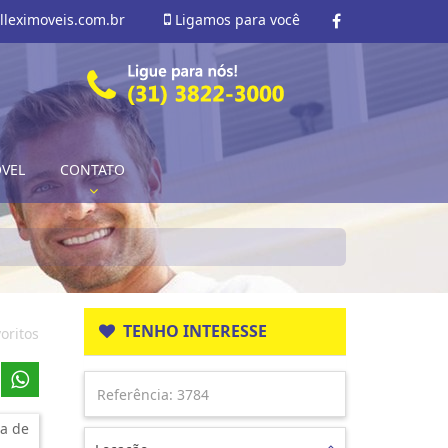
lleximoveis.com.br
Ligamos para você
ÓVEL
CONTATO
TENHO INTERESSE
oritos
a de