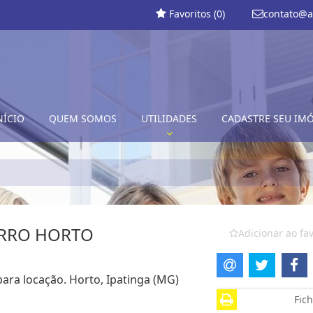
Favoritos (
0
)
contato@a
NÍCIO
QUEM SOMOS
UTILIDADES
CADASTRE SEU IM
IRRO HORTO
Adicionar ao fav
para locação. Horto, Ipatinga (MG)
Fich