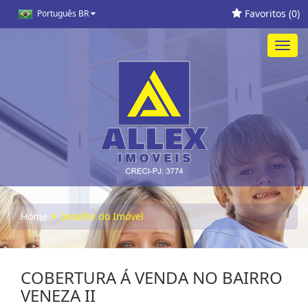
Favoritos (
0
)
Português BR
Toggl
navig
Home
Detalhe do Imóvel
COBERTURA Á VENDA NO BAIRRO
VENEZA II