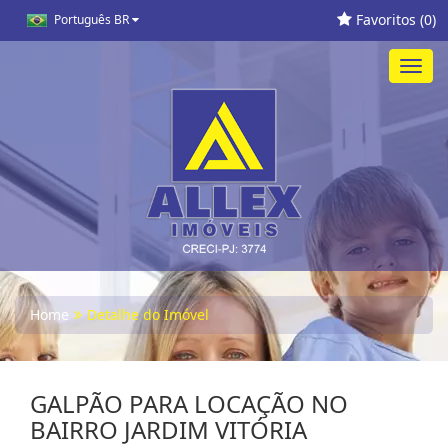
Favoritos (
0
)
Português BR
Toggl
navig
Home
Detalhe do Imóvel
GALPÃO PARA LOCAÇÃO NO
BAIRRO JARDIM VITÓRIA