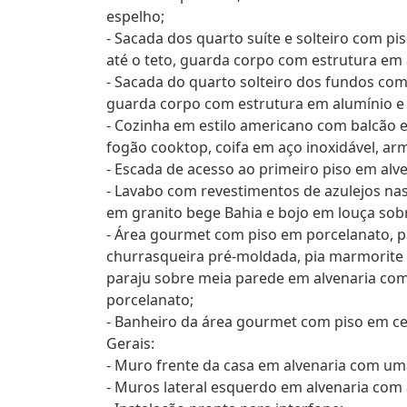
espelho;
- Sacada dos quarto suíte e solteiro com p
até o teto, guarda corpo com estrutura em 
- Sacada do quarto solteiro dos fundos co
guarda corpo com estrutura em alumínio e 
- Cozinha em estilo americano com balcão e
fogão cooktop, coifa em aço inoxidável, arm
- Escada de acesso ao primeiro piso em alv
- Lavabo com revestimentos de azulejos nas
em granito bege Bahia e bojo em louça sob
- Área gourmet com piso em porcelanato, p
churrasqueira pré-moldada, pia marmorite 
paraju sobre meia parede em alvenaria com
porcelanato;
- Banheiro da área gourmet com piso em ce
Gerais:
- Muro frente da casa em alvenaria com u
- Muros lateral esquerdo em alvenaria co