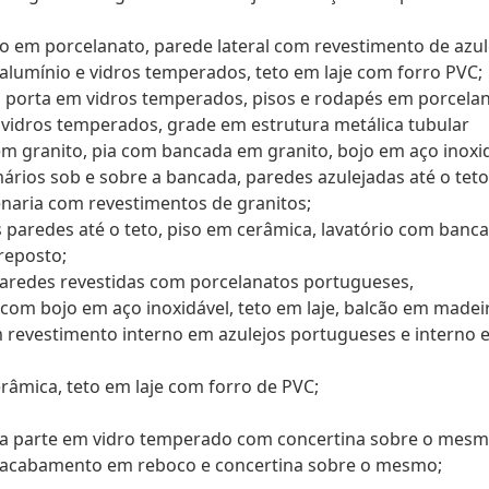
iso em porcelanato, parede lateral com revestimento de azul
alumínio e vidros temperados, teto em laje com forro PVC;
m porta em vidros temperados, pisos e rodapés em porcelan
vidros temperados, grade em estrutura metálica tubular
m granito, pia com bancada em granito, bojo em aço inoxid
ários sob e sobre a bancada, paredes azulejadas até o teto
enaria com revestimentos de granitos;
 paredes até o teto, piso em cerâmica, lavatório com banc
reposto;
aredes revestidas com porcelanatos portugueses,
com bojo em aço inoxidável, teto em laje, balcão em madei
 revestimento interno em azulejos portugueses e interno 
râmica, teto em laje com forro de PVC;
ma parte em vidro temperado com concertina sobre o mesm
m acabamento em reboco e concertina sobre o mesmo;