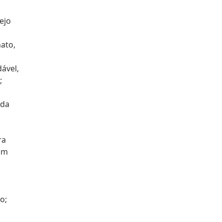
ejo
ato,
ável,
;
ada
ra
em
o;