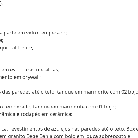
).
a parte em vidro temperado;
a;
quintal frente;
 em estruturas metálicas;
mento em drywall;
s das paredes até o teto, tanque em marmorite com 02 bojo
dro temperado, tanque em marmorite com 01 bojo;
erâmica e rodapés em cerâmica;
ica, revestimentos de azulejos nas paredes até o teto, Box
 em granito Bege Bahia com bojo em louça sobreposto e