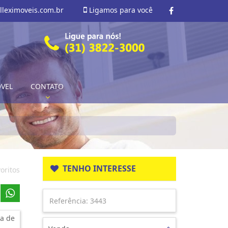
lleximoveis.com.br
Ligamos para você
ÓVEL
CONTATO
TENHO INTERESSE
oritos
a de