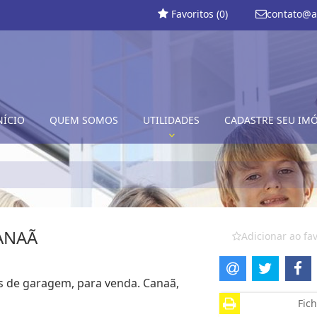
Favoritos (
0
)
contato@a
NÍCIO
QUEM SOMOS
UTILIDADES
CADASTRE SEU IM
ANAÃ
Adicionar ao fav
gas de garagem, para venda. Canaã,
Fich