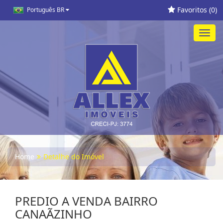
Favoritos (
0
)
Português BR
Toggl
navig
Home
Detalhe do Imóvel
PREDIO A VENDA BAIRRO
CANAÃZINHO