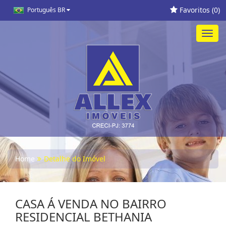
Favoritos (
0
)
Português BR
Toggl
navig
Home
Detalhe do Imóvel
CASA Á VENDA NO BAIRRO
RESIDENCIAL BETHANIA