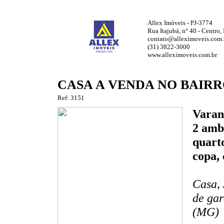
Allex Imóveis - PJ-3774
Rua Itajubá, n° 40 - Centro
contato@alleximoveis.com.
(31) 3822-3000
www.alleximoveis.com.br
CASA A VENDA NO BAIRR
Ref: 3151
Varand
2 ambi
quarto
copa, 
Casa, 
de gar
(MG)