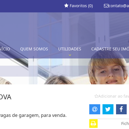
Favoritos (
0
)
contato@a
NÍCIO
QUEM SOMOS
UTILIDADES
CADASTRE SEU IM
OVA
Adicionar ao fav
2 vagas de garagem, para venda.
Fich