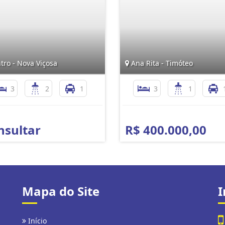
tro - Nova Viçosa
Ana Rita - Timóteo
3
2
1
3
1
nsultar
R$ 400.000,00
Mapa do Site
I
Início