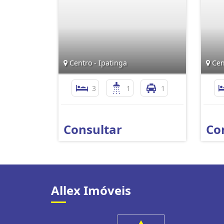
Centro - Ipatinga
Cen
3
1
1
Consultar
Co
Allex Imóveis