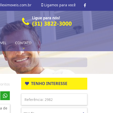
lleximoveis.com.br
Ligamos para você
ÓVEL
CONTATO
TENHO INTERESSE
oritos
a de