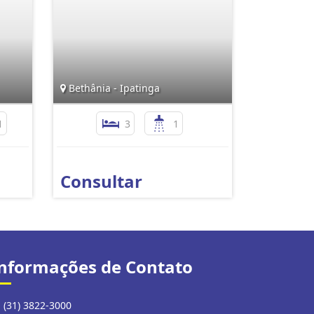
Bethânia - Ipatinga
1
3
1
Consultar
nformações de Contato
(31) 3822-3000