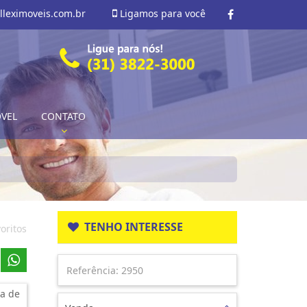
lleximoveis.com.br
Ligamos para você
ÓVEL
CONTATO
TENHO INTERESSE
oritos
a de