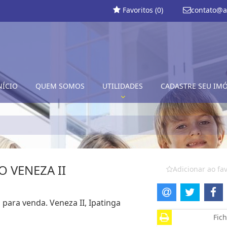
Favoritos (
0
)
contato@a
NÍCIO
QUEM SOMOS
UTILIDADES
CADASTRE SEU IM
 VENEZA II
Adicionar ao fav
 para venda. Veneza II, Ipatinga
Fich