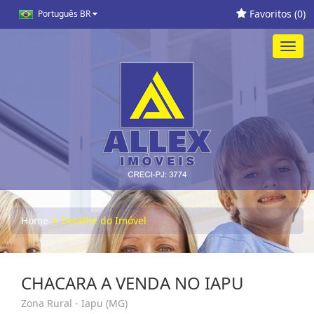
Favoritos (
0
)
Português BR
Toggl
navig
Home
Detalhe do Imóvel
CHACARA A VENDA NO IAPU
Zona Rural - Iapu (MG)