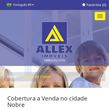
Favoritos (
0
)
Português BR
Toggl
navig
Home
Detalhe do Imóvel
Cobertura a Venda no cidade
Nobre