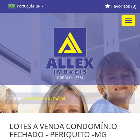
Favoritos (
0
)
Português BR
Toggl
navig
Home
Detalhe do Imóvel
LOTES A VENDA CONDOMÍNIO
FECHADO - PERIQUITO -MG