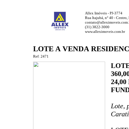
Allex Imóveis - PJ-3774
Rua Itajubá, n° 40 - Centro
contato@alleximoveis.com.
(31) 3822-3000
www.alleximoveis.com.br
LOTE A VENDA RESIDENC
Ref: 2471
LOTE
360,0
24,0
FUND
Lote, 
Carat