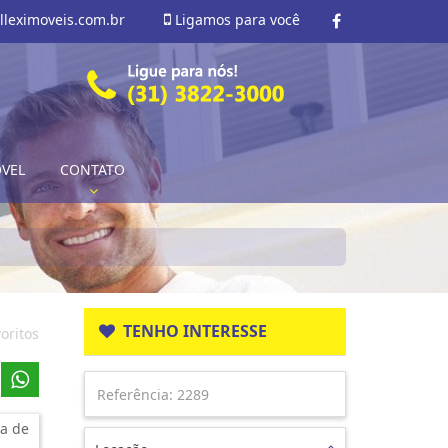
lleximoveis.com.br
Ligamos para você
ÓVEL
CONTATO
TENHO INTERESSE
oritos
a de