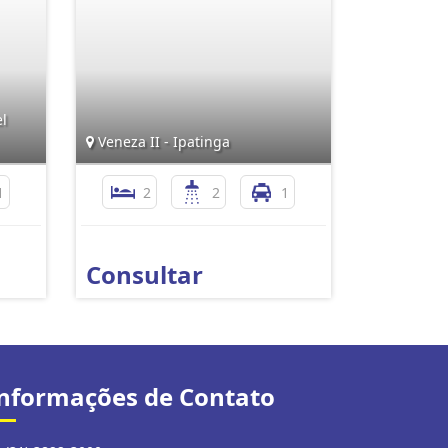
l
Veneza II - Ipatinga
1
2
2
1
Consultar
nformações de Contato