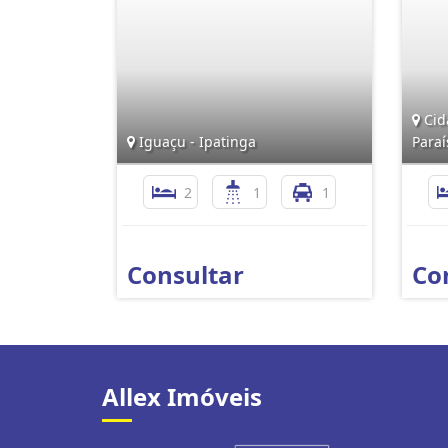
Cid
Iguaçu - Ipatinga
Paraí
2
1
1
Consultar
Co
Allex Imóveis