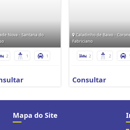
ade Nova - Santana do
Caladinho de Baixo - Corone
so
Fabriciano
2
1
1
2
2
nsultar
Consultar
Mapa do Site
I