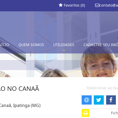
Favoritos (
0
)
contato@a
NÍCIO
QUEM SOMOS
UTILIDADES
CADASTRE SEU IM
ÃO NO CANAÃ
Adicionar ao fav
Canaã, Ipatinga (MG)
Fich