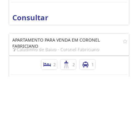
Consultar
APARTAMENTO PARA VENDA EM CORONEL
FABRICIANO
Caladinho de Baixo - Coronel Fabriciano
2
2
1
Consultar
APARTAMENTO PARA LOCAÇÃO NO BAIRRO VENEZA II
Veneza II - Ipatinga
2
2
1