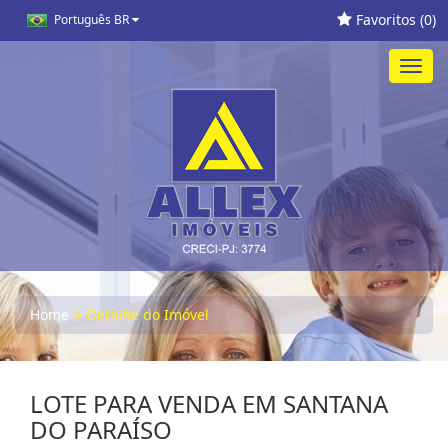
Favoritos (
0
)
Português BR
Toggl
navig
Home
Detalhe do Imóvel
LOTE PARA VENDA EM SANTANA
DO PARAÍSO