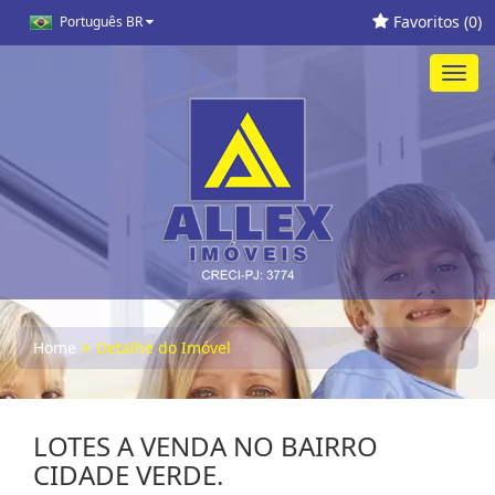
Favoritos (
0
)
Português BR
Toggl
navig
Home
Detalhe do Imóvel
LOTES A VENDA NO BAIRRO
CIDADE VERDE.