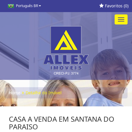
Favoritos (
0
)
Português BR
Toggl
navig
Home
Detalhe do Imóvel
CASA A VENDA EM SANTANA DO
PARAISO