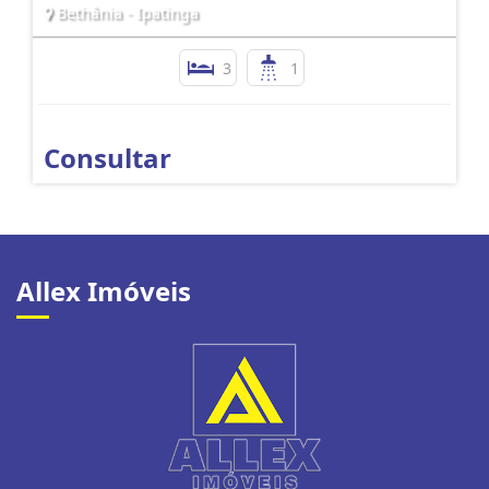
Bethânia - Ipatinga
3
1
Consultar
Allex Imóveis