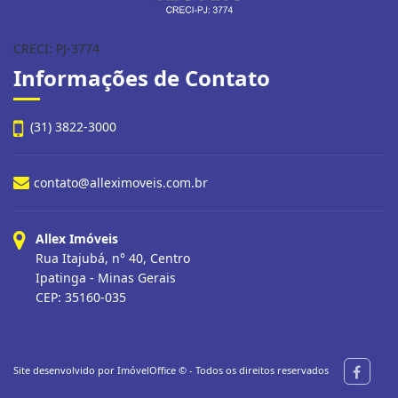
CRECI: PJ-3774
Informações de Contato
(31) 3822-3000
contato@alleximoveis.com.br
Allex Imóveis
Rua Itajubá, n° 40, Centro
Ipatinga - Minas Gerais
CEP: 35160-035
Site desenvolvido por
ImóvelOffice
© - Todos os direitos reservados