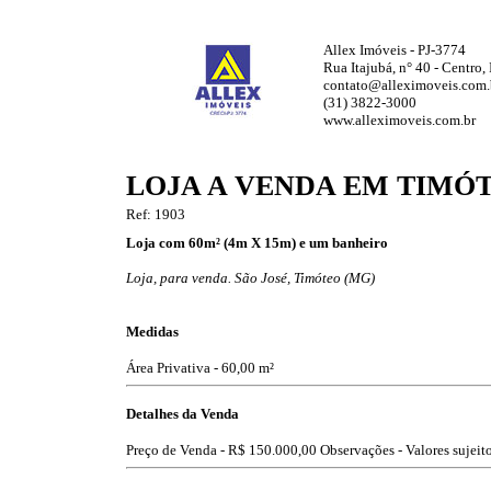
Allex Imóveis - PJ-3774
Rua Itajubá, n° 40 - Centro
contato@alleximoveis.com.
(31) 3822-3000
www.alleximoveis.com.br
LOJA A VENDA EM TIMÓ
Ref: 1903
Loja com 60m² (4m X 15m) e um banheiro
Loja, para venda. São José, Timóteo (MG)
Medidas
Área Privativa - 60,00 m²
Detalhes da Venda
Preço de Venda -
R$ 150.000,00
Observações - Valores sujeito