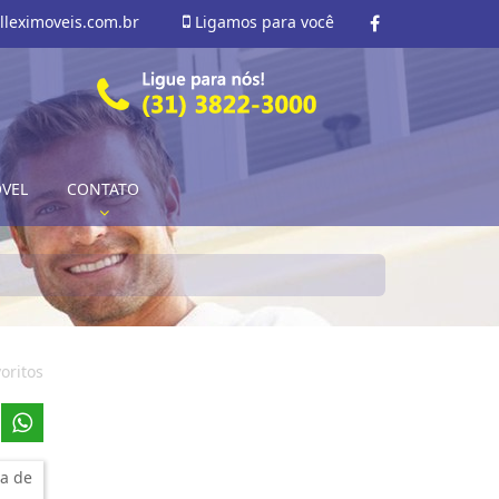
lleximoveis.com.br
Ligamos para você
ÓVEL
CONTATO
oritos
a de