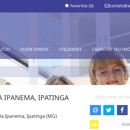
Favoritos (
0
)
contato@a
NÍCIO
QUEM SOMOS
UTILIDADES
CADASTRE SEU IM
 IPANEMA, IPATINGA
Adicionar ao fav
ila Ipanema, Ipatinga (MG)
Fich