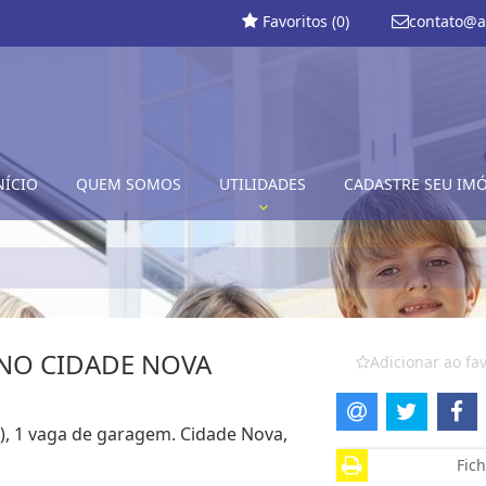
Favoritos (
0
)
contato@a
NÍCIO
QUEM SOMOS
UTILIDADES
CADASTRE SEU IM
NO CIDADE NOVA
Adicionar ao fav
 ), 1 vaga de garagem. Cidade Nova,
Fich