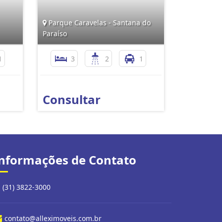
Parque Caravelas - Santana do
Paraíso
1
3
2
1
Consultar
nformações de Contato
(31) 3822-3000
contato@alleximoveis.com.br