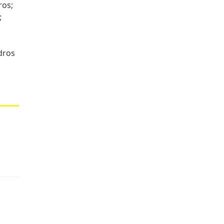
ros;
;
dros