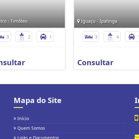
tro - Timóteo
Iguaçu - Ipatinga
3
2
1
3
4
nsultar
Consultar
Mapa do Site
I
Início
Quem Somos
Links e Documentos