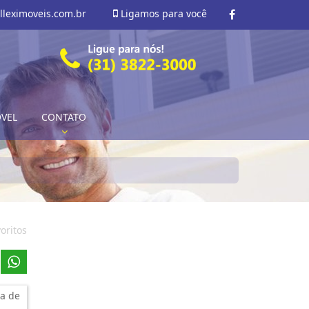
lleximoveis.com.br
Ligamos para você
ÓVEL
CONTATO
oritos
a de