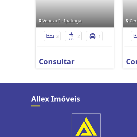
Veneza I - Ipatinga
Cen
3
2
1
Consultar
Co
Allex Imóveis