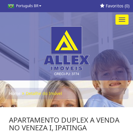
Favoritos (
0
)
Português BR
Toggl
navig
Home
Detalhe do Imóvel
APARTAMENTO DUPLEX A VENDA
NO VENEZA I, IPATINGA