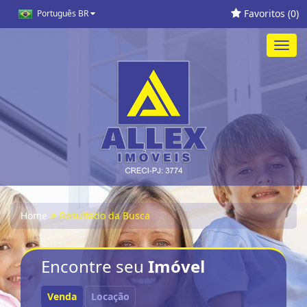
Favoritos (
0
)
Português BR
Toggl
navig
Home
Resultado da Busca
Encontre seu
Imóvel
Venda
Locação