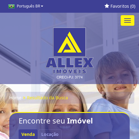
Favoritos (
0
)
Português BR
Toggl
navig
Home
Resultado da Busca
Encontre seu
Imóvel
Venda
Locação