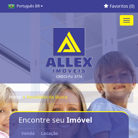
Favoritos (
0
)
Português BR
Toggl
navig
Home
Resultado da Busca
Encontre seu
Imóvel
Venda
Locação